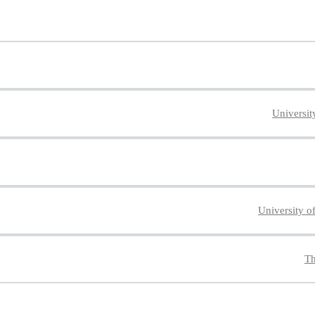
Universit
University 
Th