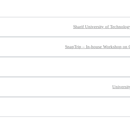
Sharif University of Technolo
SnapTrip – In-house Workshop on 
Universit