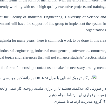
ent teams in the form of mentoring. With the effort and interest that
rently working with us in high quality executive projects and trainings.
 the Faculty of Industrial Engineering, University of Science and
and will have the support of this group to implement the system in
organizations.
genda for many years, there is still much work to be done in this area.
s industrial engineering, industrial management, software, e-commerce,
cal topics and references that will not enhance students’ practical skills.
n the form of internship, contact us to make the necessary arrangements.
در صورتی که علاقمند هستید تا از انرژی مثبت، روحیه کار تیمی و تخص
زمینه برقراری این ارتباط انجام دهیم.
⚜️ گروه مدیریت ارتباط با مشتری