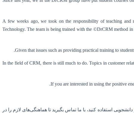
Since last year, we in the DrCRM group have put student courses on t
A few weeks ago, we took on the responsibility of teaching and m
Technology. The team is being trained with the ©DrCRM method in d
Given that issues such as providing practical training to studen
In the field of CRM, there is still much to do. Topics in customer re
If you are interested in using the positive e
شجویی استفاده کنید، با ما تماس بگیرید تا هماهنگی‌های لازم را در