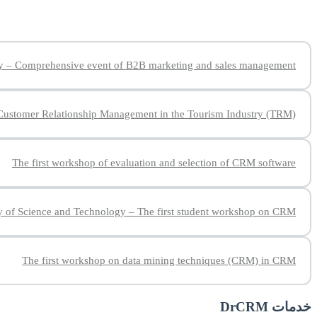
gy – Comprehensive event of B2B marketing and sales management
Customer Relationship Management in the Tourism Industry (TRM)
The first workshop of evaluation and selection of CRM software
y of Science and Technology – The first student workshop on CRM
The first workshop on data mining techniques (CRM) in CRM
خدمات DrCRM